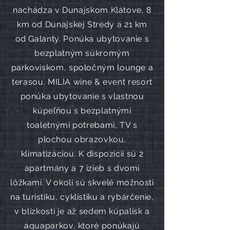
nachádza v Dunajskom Klátove, 8
km od Dunajskej Stredy a 21 km
od Galanty. Ponúka ubytovanie s
bezplatným súkromým
parkoviskom, spoločným lounge a
terasou. MILIA wine & event resort
ponúka ubytovanie s vlastnou
kúpeľňou s bezplatnými
toaletnými potrebami, TV s
plochou obrazovkou,
klimatizáciou. K dispozícii sú 2
apartmány a 7 izieb s dvomi
lôžkami. V okolí sú skvelé možnosti
na turistiku, cyklistiku a rybárčenie,
v blízkosti je až sedem kúpalísk a
aquaparkov, ktoré ponúkajú