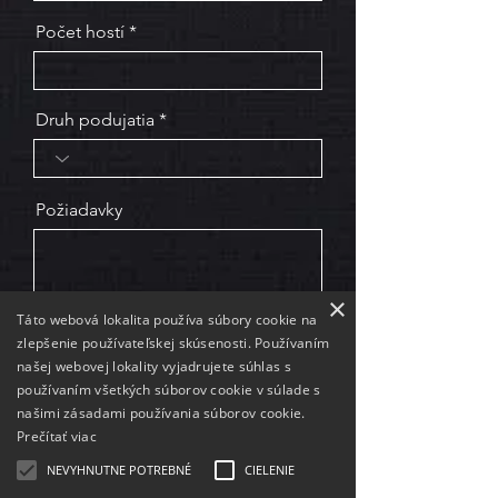
Počet hostí
Druh podujatia
Požiadavky
×
Táto webová lokalita používa súbory cookie na
zlepšenie používateľskej skúsenosti. Používaním
OBOZNÁMIL SOM SA S OCHRANOU OSOBNÝCH ÚDAJOV.
POROZUMEL SOM JEHO OBSAHU A V CELOM ROZSAHU S
našej webovej lokality vyjadrujete súhlas s
NÍM SÚHLASÍM. *
Zásady ochrany osobných údajov
používaním všetkých súborov cookie v súlade s
Odoslať
našimi zásadami používania súborov cookie.
Prečítať viac
NEVYHNUTNE POTREBNÉ
CIELENIE