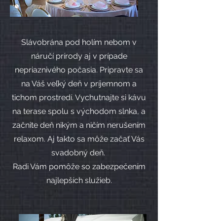
Slávobrána pod holím nebom v
náručí prírody aj v prípade
nepriaznivého počasia.
Pripravte sa
na Váš veľký deň v príjemnom a
tichom prostredí. Vychutnajte si kávu
na terase spolu s východom slnka, a
začnite deň nikým a ničím nerušením
relaxom. Aj takto sa môže začať Vás
svadobný deň.
Radi Vám pomôže so zabezpečením
najlepších služieb.