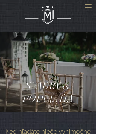
SVADBY &
PODUJATIA
Keď hľadáte niečo výnimočné