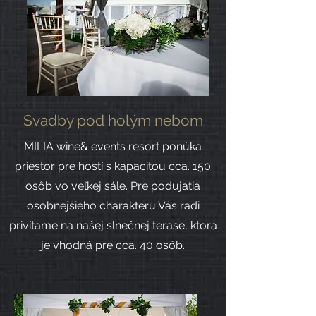
Svadby pod holým nebom
MILIA wine& events resort ponúka
priestor pre hostí s kapacitou cca. 150
osôb vo veľkej sále. Pre podujatia
osobnejšieho charakteru Vás radi
privítame na našej slnečnej terase, ktorá
je vhodná pre cca. 40 osôb.