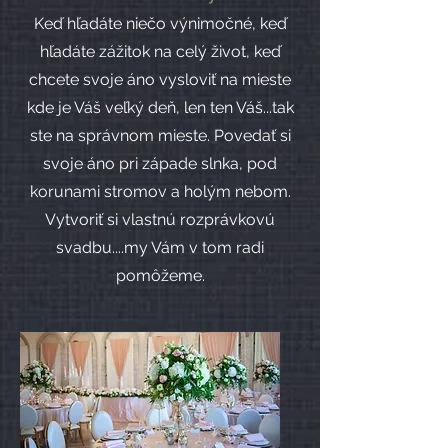
Keď hľadáte niečo výnimočné, keď
hľadáte zážitok na celý život, keď
chcete svoje áno vysloviť na mieste
kde je Váš veľký deň, len ten Váš...tak
ste na správnom mieste. Povedať si
svoje áno pri západe slnka, pod
korunami stromov a holým nebom.
Vytvoriť si vlastnú rozprávkovú
svadbu....my Vám v tom radi
pomôžeme.