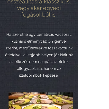
összeállításra klasszikus,
vagy akár egyedi
fogásokból is,
Ha szeretne egy tematikus vacsorát,
kulináris élményt az Ön igényei
szerint, megfűszerezve főszakácsunk
ötleteivel, a legjobb helyen jár. Nálunk
az étkezés nem csupán az ételek
elfogyasztása, hanem az
ízlelőbimbók képzése.