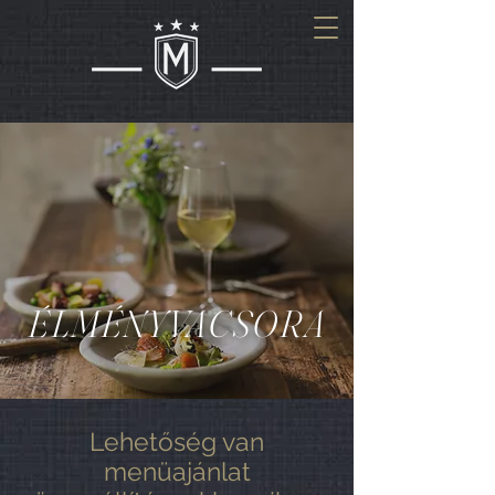
ÉLMÉNYVACSORA
Lehetőség van
menüajánlat