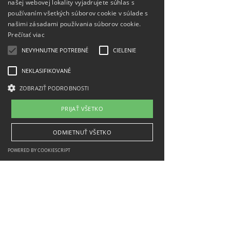
našej webovej lokality vyjadrujete súhlas s
používaním všetkých súborov cookie v súlade s
našimi zásadami používania súborov cookie.
Prečítať viac
NEVYHNUTNE POTREBNÉ
CIELENIE
NEKLASIFIKOVANÉ
ZOBRAZIŤ PODROBNOSTI
PRIJAŤ VŠETKO
ODMIETNUŤ VŠETKO
Megvalósítva a Szlovák Köztársaság Közlekedési
Minisztériumának támogatásával
POWERED BY COOKIESCRIPT
Lépjen velünk kapcsolatba
RENDEZVÉNYEK
sales@milia.sk