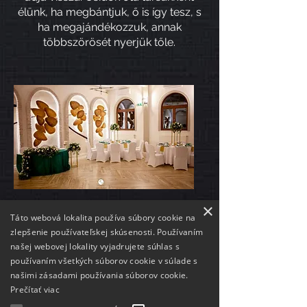
élünk, ha megbántjuk, ő is így tesz, s
ha megajándékozzuk, annak
többszörösét nyerjük tőle.
×
Táto webová lokalita používa súbory cookie na
zlepšenie používateľskej skúsenosti. Používaním
PARTNEREINK
našej webovej lokality vyjadrujete súhlas s
používaním všetkých súborov cookie v súlade s
našimi zásadami používania súborov cookie.
Prečítať viac