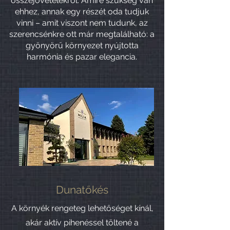
összejövetelekről. Amire szükség van
ehhez, annak egy részét oda tudjuk
vinni – amit viszont nem tudunk, az
szerencsénkre ott már megtalálható: a
gyönyörű környezet nyújtotta
harmónia és pazar elegancia.
Dunatőkés
A környék rengeteg lehetőséget kínál,
akár aktív pihenéssel töltené a