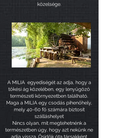
közelsége.
A MILIA egyediségét az adja, hogy a
tőkési ág közelében, egy lenyűgöző
természeti környezetben található.
Maga a MILIA egy csodás pihenőhely,
mely 40-60 fő számára biztosít
szálláshelyet
Nincs olyan, mit megtehetnénk a
természetben úgy, hogy azt nekünk ne
adja vissza. Ősidők óta társakként