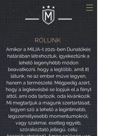
RÓLUNK
Amikor a MILIA-t 2021-ben Dunatőkés
határában létrehoztuk, igyekeztünk a
lehető legenyhébb módon
beavatkozni, hogy a legtöbb, amit itt
látunk, ne az ember műve legyen,
hanem a természeté. Mégpedig azért,
hogy a legkevésbé se lopjuk el a fényt
attól, ami oda tartozik, oda kívánkozik.
Mi megtartjuk a magunk szertartásait,
legyen szó a lehető a legintimebb,
legszemélyesebb momentumokról,
vagy szakmai, esetleg egyéb,
szórakoztató jellegű, célú