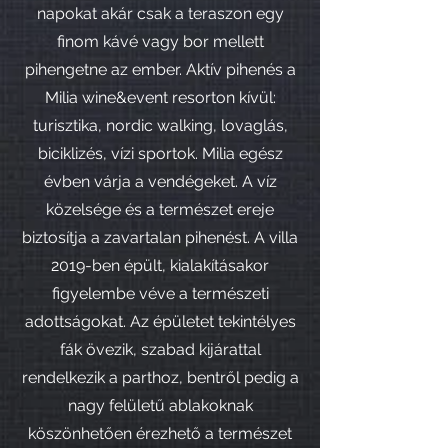
napokat akár csak a teraszon egy
finom kávé vagy bor mellett
pihengetne az ember. Aktív pihenés a
Milia wine&event resorton kívül:
turisztika, nordic walking, lovaglás,
biciklizés, vízi sportok. Milia egész
évben várja a vendégeket. A víz
közelsége és a természet ereje
biztosítja a zavartalan pihenést. A villa
2019-ben épült, kialakításakor
figyelembe véve a természeti
adottságokat. Az épületet tekintélyes
fák övezik, szabad kijárattal
rendelkezik a parthoz, bentről pedig a
nagy felületű ablakoknak
köszönhetően érezhető a természet