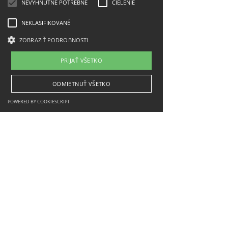
NEVYHNUTNE POTREBNÉ
CIELENIE
NEKLASIFIKOVANÉ
ZOBRAZIŤ PODROBNOSTI
PRIJAŤ VŠETKO
ODMIETNUŤ VŠETKO
POWERED BY COOKIESCRIPT
Megvalósítva a Szlovák Köztársaság Közlekedési
Minisztériumának támogatásával
Lépjen velünk kapcsolatba